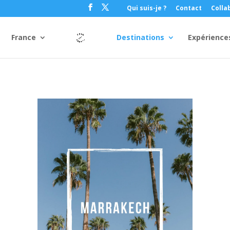
Qui suis-je ?
Contact
Colla
France
Destinations
Expérience