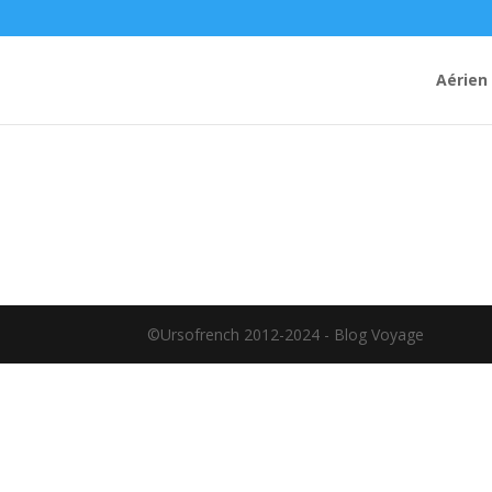
Aérien
©Ursofrench 2012-2024 - Blog Voyage